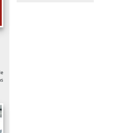
de
as