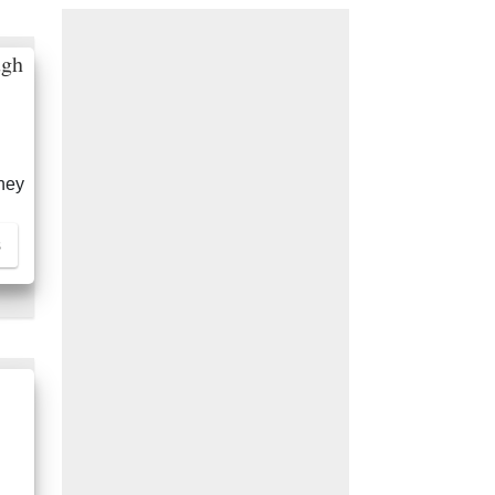
ugh
ney
s