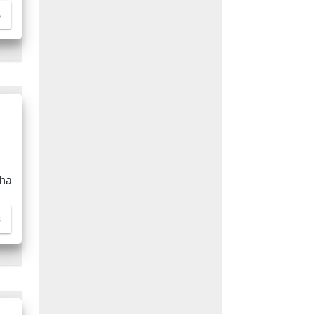
s
nha
s