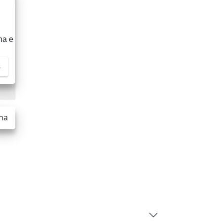
na e
s
na