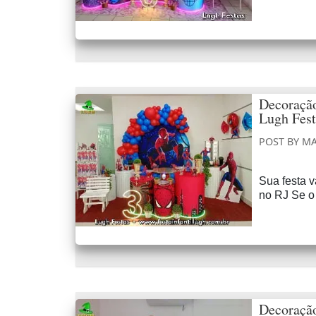
Decoração
Lugh Fest
POST BY
MA
Sua festa 
no RJ Se o 
Decoração