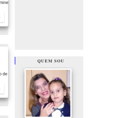
mine
s
QUEM SOU
o de
s