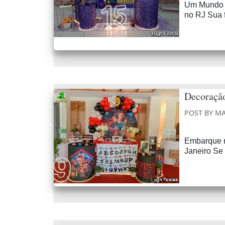
Um Mundo I
no RJ Sua f
Decoração
POST BY
MA
Embarque n
Janeiro Se o