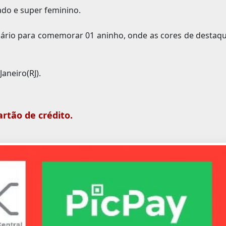
ado e super feminino.
rsário para comemorar 01 aninho, onde as cores de destaq
aneiro(RJ).
rtão de crédito.